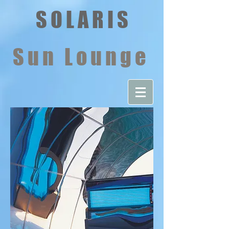
S O L A R I S
S u n L o u n g e